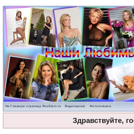
На Главную страницу RusStars.tv
Видеоархив.
Фотогалерея.
Здравствуйте, г