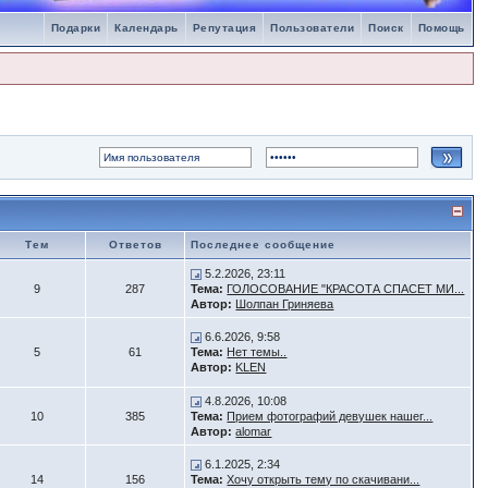
Подарки
Календарь
Репутация
Пользователи
Поиск
Помощь
Тем
Ответов
Последнее сообщение
5.2.2026, 23:11
9
287
Тема:
ГОЛОСОВАНИЕ "КРАСОТА СПАСЕТ МИ...
Автор:
Шолпан Гриняева
6.6.2026, 9:58
5
61
Тема:
Нет темы..
Автор:
KLEN
4.8.2026, 10:08
10
385
Тема:
Прием фотографий девушек нашег...
Автор:
alomar
6.1.2025, 2:34
14
156
Тема:
Хочу открыть тему по скачивани...