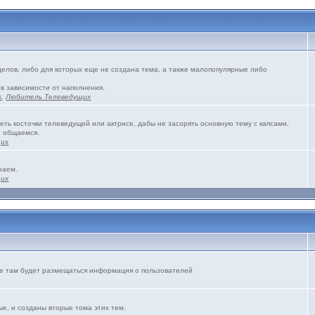
зделов, либо для которых еще не создана тема, а также малопопулярные либо
 в зависимости от наполнения.
s
,
Любитель Телеведущих
еть косточки телеведущей или актрисе, дабы не засорять основную тему с капсами,
и общаемся.
щих
наем.
щих
же там будет размещаться информация о пользователей
е, и созданы вторые тома этих тем.