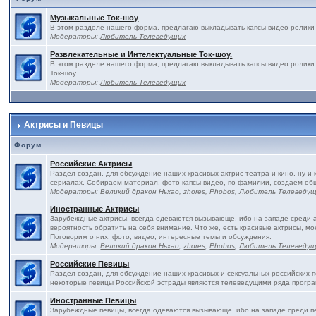
Музыкальные Ток-шоу
В этом разделе нашего форма, предлагаю выкладывать капсы видео ролики 
Модераторы:
Любитель Телеведущих
Развлекательные и Интелектуальные Ток-шоу.
В этом разделе нашего форма, предлагаю выкладывать капсы видео ролики
Ток-шоу.
Модераторы:
Любитель Телеведущих
Актрисы и Певицы
Форум
Российские Актрисы
Раздел создан, для обсуждение наших красивых актрис театра и кино, ну и 
сериалах. Собираем материал, фото капсы видео, по фамилии, создаем об
Модераторы:
Великий дракон Ньхао
,
zhores
,
Phobos
,
Любитель Телеведу
Иностранные Актрисы
Зарубеждные актрисы, всегда одеваются вызывающе, ибо на западе среди ак
вероятность обратить на себя внимание. Что же, есть красивые актрисы, м
Поговорим о них, фото, видео, интересные темы и обсуждения.
Модераторы:
Великий дракон Ньхао
,
zhores
,
Phobos
,
Любитель Телеведу
Российские Певицы
Раздел создан, для обсуждение наших красивых и сексуальных российских пе
некоторые певицы Российской эстрады являются телеведущими ряда програ
Иностранные Певицы
Зарубеждные певицы, всегда одеваются вызывающе, ибо на западе среди пе