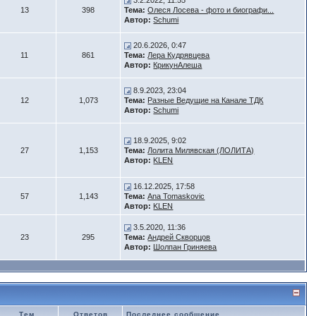
3.2.2022, 11:55
13
398
Тема:
Олеся Лосева - фото и биографи...
Автор:
Schumi
20.6.2026, 0:47
11
861
Тема:
Лера Кудрявцева
Автор:
КрикунАлеша
8.9.2023, 23:04
12
1,073
Тема:
Разные Ведущие на Канале ТДК
Автор:
Schumi
18.9.2025, 9:02
27
1,153
Тема:
Лолита Милявская (ЛОЛИТА)
Автор:
KLEN
16.12.2025, 17:58
57
1,143
Тема:
Ana Tomaskovic
Автор:
KLEN
3.5.2020, 11:36
23
295
Тема:
Андрей Скворцов
Автор:
Шолпан Гриняева
Тем
Ответов
Последнее сообщение