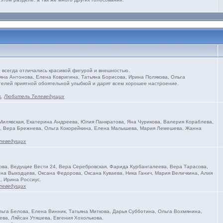
всегда отличались красивой фигурой и внешностью.
яна Антонова, Елена Ковригина, Татьяна Борисова, Ирина Полякова, Ольга
телей приятной обоятельной улыбкой и дарят всем хорошее настроение.
s
,
Любитель Телеведущих
илявская, Екатерина Андреева, Юлия Панкратова, Яна Чурикова, Валерия Кораблева,
на, Вера Брежнева, Ольга Кокорейкина, Елена Малышева, Мария Лемешева, Жанна
леведущих
ва, Ведущие Вести 24, Вера Серебровская, Фарида Курбангалеева, Вера Тарасова,
на Выходцева, Оксана Федорова, Оксана Куваева, Ника Ганич, Мария Величкина, Алия
, Ирина Россиус.
леведущих
ьга Белова, Елена Винник, Татьяна Миткова, Дарья Субботина, Ольга Вохмянина,
ева, Ляйсан Утяшева, Евгения Хохолькова.