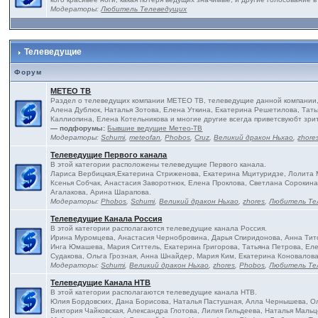
Модераторы:
Любитель Телеведущих
Телеведущие
Форум
МЕТЕО ТВ
Раздел о телеведущих компании МЕТЕО ТВ, телеведущие данной компании, 
Алена Дублюк, Наталья Зотова, Елена Уткина, Екатерина Решетилова, Тать
Каллиопина, Елена Котельникова и многие другие всегда приветсвуюбт зри
— подфорумы:
Бывшие ведущие Метео-ТВ
Модераторы:
Schumi
,
meteofan
,
Phobos
,
Cruz
,
Великий дракон Ньхао
,
zhore
Телеведущие Первого канала
В этой категории расположены телеведущие Первого канала.
Лариса Вербицкая,Екатерина Стриженова, Екатерина Мцитуридзе, Лолита М
Ксенья Собчак, Анастасия Заворотнюк, Елена Проклова, Светлана Сороки
Агалакова, Арина Шарапова.
Модераторы:
Phobos
,
Schumi
,
Великий дракон Ньхао
,
zhores
,
Любитель Те
Телеведущие Канала Россия
В этой категории располагаются телеведущие канала Россия.
Ирина Муромцева, Анастасия Чернобровина, Дарья Спиридонова, Анна Тито
Инга Юмашева, Мария Ситтель, Екатерина Григорова, Татьяна Петрова, Еле
Судакова, Ольга Грозная, Анна Шнайдер, Мария Ким, Екатерина Коновалова
Модераторы:
Schumi
,
Великий дракон Ньхао
,
zhores
,
Phobos
,
Любитель Те
Телеведущие Канала НТВ
В этой категории располагаются телеведущие канала НТВ.
Юлия Бордовских, Дана Борисова, Наталья Пастушная, Алла Чернышева, Ол
Виктория Чайковская, Александра Глотова, Лилия Гильдеева, Наталья Мальц