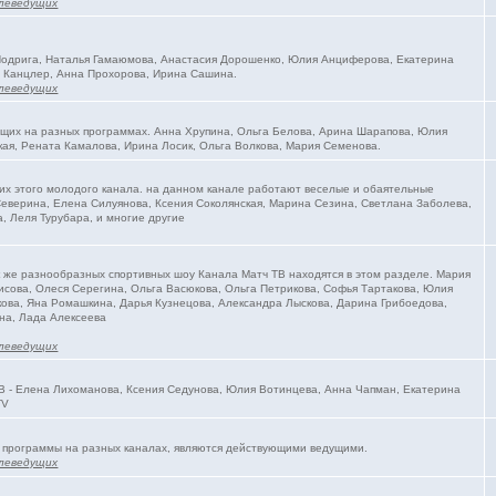
леведущих
 Подрига, Наталья Гамаюмова, Анастасия Дорошенко, Юлия Анциферова, Екатерина
 Канцлер, Анна Прохорова, Ирина Сашина.
леведущих
ущих на разных программах. Анна Хрупина, Ольга Белова, Арина Шарапова, Юлия
ая, Рената Камалова, Ирина Лосик, Ольга Волкова, Мария Семенова.
их этого молодого канала. на данном канале работают веселые и обаятельные
еверина, Елена Силуянова, Ксения Соколянская, Марина Сезина, Светлана Заболева,
, Леля Турубара, и многие другие
к же разнообразных спортивных шоу Канала Матч ТВ находятся в этом разделе. Мария
исова, Олеся Серегина, Ольга Васюкова, Ольга Петрикова, Софья Тартакова, Юлия
ова, Яна Ромашкина, Дарья Кузнецова, Александра Лыскова, Дарина Грибоедова,
на, Лада Алексеева
леведущих
В - Елена Лихоманова, Ксения Седунова, Юлия Вотинцева, Анна Чапман, Екатерина
TV
 программы на разных каналах, являются действующими ведущими.
леведущих