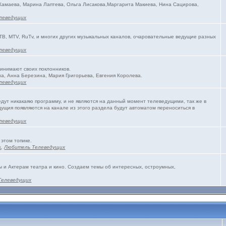
 Камаева, Марина Лаптева, Ольга Лисакова,Маргарита Макиева, Нина Сацирова,
леведущих
ТВ, MTV, RuTv, и многих других музыкальных каналов, очаровательные ведущие разных
леведущих
ринимают своих поклонников.
а, Анна Березина, Мария Григорьева, Евгения Королева.
леведущих
едут никакаяю программу, и не являются на данный момент телеведущими, так же в
ущия появляются на канале из этого раздела будут автоматом переноситься в
леведущих
 этом топике.
s
,
Любитель Телеведущих
и Актерам театра и кино. Создаем темы об интересных, остроумных,
Телеведущих