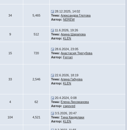
28.12.2025, 14:02
34
5,465
Тема:
Александра Глотова
Автор:
NEREW
11.6.2026, 19:26
9
512
Тема:
Арина Шарапова
Автор:
KLEN
28.6.2024, 23:05
15
720
Тема:
Анастасия Трегубова
Автор:
Ferrari
22.6.2026, 18:19
33
2,546
Тема:
Алина Габуева
Автор:
KLEN
20.4.2024, 0:08
4
62
Тема:
Елена Лихоманова
Автор:
zapoved
3.5.2026, 20:47
104
4,521
Тема:
Тина Канделаки
Автор:
KLEN