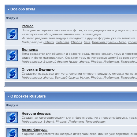
Все обо всем
Форум
Разное
Поле для экспериментов - капсы и фотки, не подходящие ни под один из ра
незаслуженно обойденные вниманием телеведущие.
Из этого раздела телеведущие попадают в другие форумы уже по тематике,
Модераторы:
Schumi
,
meteofan
,
Phobos
,
Cruz
,
Великий дракон Ньхао
,
zhore
Болталка
Тема создается для общения и разного рода, можно создать тему и перетер
видео и фото материалами. Создаем тему по интересующему Вас вопросу 
Модераторы:
Великий дракон Ньхао
,
zhores
,
Phobos
,
Любитель Телеведу
Опознать Ведущую
Создается подраздел для установлении личности ведущих, которых мы не з
Модераторы:
zhores
,
Великий дракон Ньхао
,
Phobos
,
Любитель Телеведу
О проекте RusStars
Форум
Новости форума
Созданная категория служит для информирования о новостях форума, так 
Модераторы:
Schumi
,
Phobos
,
Любитель Телеведущих
Архив Форума.
в архиве находятся темы которые исчерпали себя, или же уже перемолненны