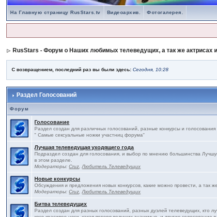
На Главную страницу RusStars.tv
Видеоархив.
Фотогалерея.
RusStars - Форум о Наших любимых телеведущих, а так же актрисах и
С возвращением, последний раз вы были здесь:
Сегодня, 10:28
Раздел Голосований
Форум
Голосование
Раздел создан для различных голосований, разные конкурсы и голосования
" Самые сексуальные ножки участниц форума"
Лучшая телеведущая уходящего года
Подраздел создан для голосования, и выбор по мнению большинства Лучшу
в этом разделе.
Модераторы:
Cruz
,
Любитель Телеведущих
Новые конкурсы
Обсуждения и предложения новых конкурсов, какие можно провести, а так ж
Модераторы:
Cruz
,
Любитель Телеведущих
Битва телеведущих
Раздел создан для разных голосований, разных дуэлей телеведущих, кто л
кого красивее ноги, какая потеря ведущих значимые, и другие голосование в