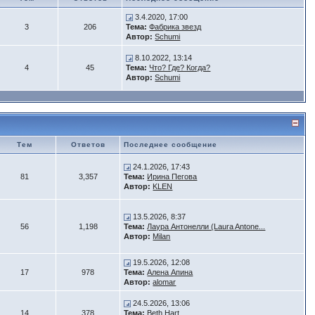
3.4.2020, 17:00
3
206
Тема:
Фабрика звезд
Автор:
Schumi
8.10.2022, 13:14
4
45
Тема:
Что? Где? Когда?
Автор:
Schumi
Тем
Ответов
Последнее сообщение
24.1.2026, 17:43
81
3,357
Тема:
Ирина Пегова
Автор:
KLEN
13.5.2026, 8:37
56
1,198
Тема:
Лаура Антонелли (Laura Antone...
Автор:
Milan
19.5.2026, 12:08
17
978
Тема:
Алена Апина
Автор:
alomar
24.5.2026, 13:06
14
378
Тема:
Beth Hart