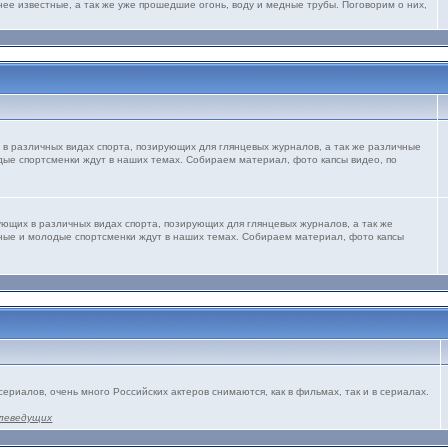
нее известные, а так же уже прошедшие огонь, воду и медные трубы. Поговорим о них,
 в различных видах спорта, позирующих для глянцевых журналов, а так же различные
дые спортсменки ждут в наших темах. Собираем материал, фото капсы видео, по
ующих в различных видах спорта, позирующих для глянцевых журналов, а так же
рные и молодые спортсменки ждут в наших темах. Собираем материал, фото капсы
сериалов, очень много Российских актеров снимаются, как в фильмах, так и в сериалах.
леведущих