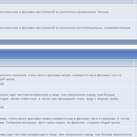
интересных и красивых выступлений из различных музыкальных Ток-шоу.
 интересных и красивых выступлений из различных интелектуальных, развлекательных
конечно сериалов, очень много красивых актрис снимаются как в фильмах так и в
щий архив.
щих
трис идет жесткая конкуренция и пиар, чем сексуальнее наряд, тем больше
олодые, менее известные, а так же уже прошедшие огонь, воду и медные трубы.
щих
виц, очень много красивых певиц снимаются как в фильмах так и в сериалах, А так же
мм. Собираем материал, фото капсы видео, по фамилии, создаем общий архив.
виц идет жесткая конкуренция и пиар, чем сексуальнее наряд, тем больше вероятность