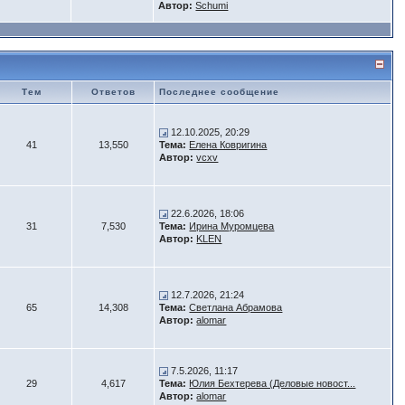
Автор:
Schumi
Тем
Ответов
Последнее сообщение
12.10.2025, 20:29
41
13,550
Тема:
Елена Ковригина
Автор:
vcxv
22.6.2026, 18:06
31
7,530
Тема:
Ирина Муромцева
Автор:
KLEN
12.7.2026, 21:24
65
14,308
Тема:
Светлана Абрамова
Автор:
alomar
7.5.2026, 11:17
29
4,617
Тема:
Юлия Бехтерева (Деловые новост...
Автор:
alomar