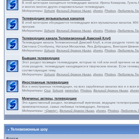
В этой категории находяться телеведущие канала: Ирина Комарова, Гузель
и многих многих других очаровательных телеведущих.
Модераторы:
Schumi
,
Великий дракон Ньхао
,
zhores
,
Phobos
,
Любитель Те
Телеведущие музыкальных каналов
В этой категории обсуждаются телеведущие всех музыкальных каналов, МУз
програм.
Модераторы:
Schumi
,
Великий дракон Ньхао
,
zhores
,
Phobos
,
Любитель Те
Телеведущие канала Телевизионный Дамский Клуб
Телеведущие канала Телевизионный Дамский Клуб, в этом разделе тепло п
Светлана Столбунец, Наталья Москалева, Яна Добрыдень, Виктория Шевнин
Модераторы:
Schumi
,
Великий дракон Ньхао
,
zhores
,
Phobos
,
Любитель Те
Бывшие телеведущие
Этот раздел посвящен телеведущим, которые по той или иной причине не в
этом разделе, телеведущие находящиеся в творческом поиске. Если телевед
соответсвующую тему.
Модераторы:
Schumi
,
Великий дракон Ньхао
,
zhores
,
Phobos
,
Любитель Те
Иностранные телеведущие
Все о иностранных телеведущих, на всех зарубежных каналах все и о всех в
Модераторы:
Cruz
,
Schumi
,
meteofan
,
Phobos
,
Великий дракон Ньхао
,
zhore
Мужчины: актеры, телеведущие
Это единственный раздел, посвященный мужчинам, ведущим телепрограммы 
привлекательных, самых любимых телеведущих, Актеров.
Модераторы:
~Qwerty~
,
Великий дракон Ньхао
,
zhores
,
Phobos
,
Любитель 
Телевизионные шоу
Форум