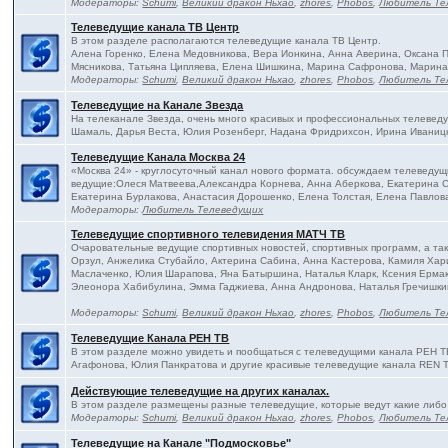
Модераторы:
Schumi
,
Великий дракон Ньхао
,
zhores
,
Phobos
,
Любитель Те
Телеведущие канала ТВ Центр
В этом разделе располагаются телеведущие канала ТВ Центр.
Алена Горенко, Елена Медовникова, Вера Ионкина, Анна Аверина, Оксана
Мясникова, Татьяна Ципляева, Елена Шишкина, Марина Сафронова, Марина
Модераторы:
Schumi
,
Великий дракон Ньхао
,
zhores
,
Phobos
,
Любитель Те
Телеведущие на Канале Звезда
На телеканале Звезда, очень много красивых и профессиональных телевед
Шамаль, Дарья Веста, Юлия Розенберг, Надана Фридрихсон, Ирина Иваницк
Телеведущие Канала Москва 24
«Москва 24» - круглосуточный канал нового формата. обсуждаем телеведущ
ведущие:Олеся Матвеева,Александра Корнева, Анна Аберкова, Екатерина С
Екатерина Бурлакова, Анастасия Дорошенко, Елена Толстая, Елена Павлова
Модераторы:
Любитель Телеведущих
Телеведущие спортивного телевидения МАТЧ ТВ
Очаровательные ведущие спортивных новостей, спортивных программ, а та
Орзул, Анжелика Стубайло, Актерина Сабина, Анна Кастерова, Камиля Хар
Маслаченко, Юлия Шарапова, Яна Батыршина, Наталья Кларк, Ксения Ермак
Элеонора Хабибулина, Эмма Гаджиева, Анна Андронова, Наталья Гречишки
Модераторы:
Schumi
,
Великий дракон Ньхао
,
zhores
,
Phobos
,
Любитель Те
Телеведущие Канала РЕН ТВ
В этом разделе можно увидеть и пообщаться с телеведущими канала РЕН Т
Агафонова, Юлия Панкратова и другие красивые телеведущие канала REN 
Действующие телеведущие на других каналах.
В этом разделе размещены разные телеведущие, которые ведут какие либо
Модераторы:
Schumi
,
Великий дракон Ньхао
,
zhores
,
Phobos
,
Любитель Те
Телеведущие на Канале "Подмосковье"