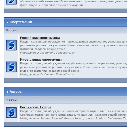
обратить на себя внимание. Есть очень много красивых певиц, молодые, ме
фото, видео, интересные темы и обсуждения.
Спортсменки
Форум
Российские спортсменки
Раздел создан, для обсуждение наших красивых спортсменок, учавствующих
рекламные ролики с их участием. Известные и не очень, популярные и моло
фамилии, создаем общий архив.
Модераторы:
Любитель Телеведущих
Иностранные спортсменки
Раздел создан, для обсуждение зарубежных красивых спортсменок, учавств
различные рекламные ролики с их участием. Известные и не очень, популя
видео, по фамилии, создаем общий архив.
Модераторы:
Любитель Телеведущих
Актеры
Форум
Российские Актеры
Раздел создан, для обсуждение наших актеров театра и кино, ну и конечно 
Собираем материал, фото капсы видео, по фамилии, создаем общий архив.
Модераторы:
Schumi
,
Великий дракон Ньхао
,
zhores
,
Phobos
,
Любитель Те